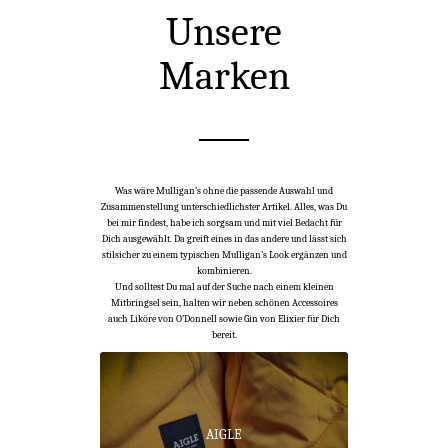
Unsere
Marken
Was wäre Mulligan’s ohne die passende Auswahl und
Zusammenstellung unterschiedlichster Artikel. Alles, was Du
bei mir findest, habe ich sorgsam und mit viel Bedacht für
Dich ausgewählt. Da greift eines in das andere und lässt sich
stilsicher zu einem typischen Mulligan’s Look ergänzen und
kombinieren.
Und solltest Du mal auf der Suche nach einem kleinen
Mitbringsel sein, halten wir neben schönen Accessoires
auch Liköre von O’Donnell sowie Gin von Elixier für Dich
bereit.
AIGLE