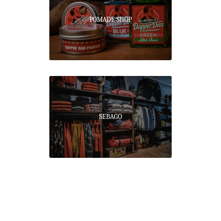
POMADE SHOP
PROPERTY OF AMSTERDAM
REDWING
SEBAGO
SELDOM
STETSON
SUPERGA
THE HERITAGE POST
TRUSTED HANDWORK