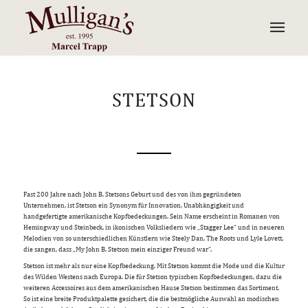
STETSON
Fast 200 Jahre nach John B. Stetsons Geburt und des von ihm gegründeten
Unternehmen, ist Stetson ein Synonym für Innovation, Unabhängigkeit und
handgefertigte amerikanische Kopfbedeckungen. Sein Name erscheint in Romanen von
Hemingway und Steinbeck, in ikonischen Volksliedern wie „Stagger Lee“ und in neueren
Melodien von so unterschiedlichen Künstlern wie Steely Dan, The Roots und Lyle Lovett,
die sangen, dass „My John B. Stetson mein einziger Freund war“.
Stetson ist mehr als nur eine Kopfbedeckung. Mit Stetson kommt die Mode und die Kultur
des Wilden Westens nach Europa. Die für Stetson typischen Kopfbedeckungen, dazu die
weiteren Accessoires aus dem amerikanischen Hause Stetson bestimmen das Sortiment.
So ist eine breite Produktpalette gesichert, die die bestmögliche Auswahl an modischen